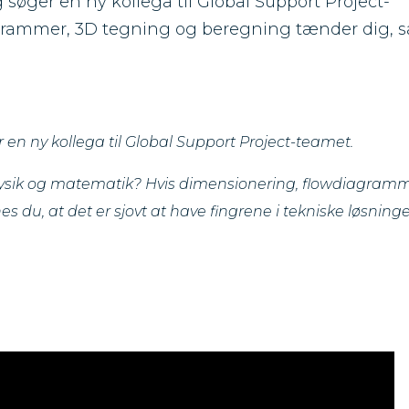
 søger en ny kollega til Global Support Project-
grammer, 3D tegning og beregning tænder dig, s
r en ny kollega til Global Support Project-teamet.
 fysik og matematik?
Hvis dimensionering, flowdiagramm
du, at det er sjovt at have fingrene i tekniske løsninge