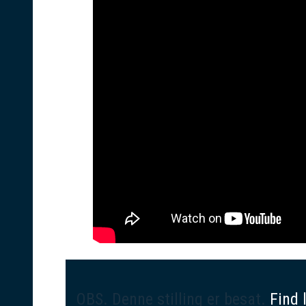
OBS. Denne stilling er besat.
Find 