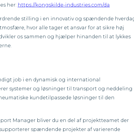
es her:
https://kongskilde-industries.com/da
ordrende stilling i en innovativ og spændende hverda
mosfære, hvor alle tager et ansvar for at sikre høj
dvikler os sammen og hjælper hinanden til at lykkes
erne.
ndigt job i en dynamisk og international
erer systemer og løsninger til transport og neddeling 
eumatiske kundetilpassede løsninger til den
pport Manager bliver du en del af projektteamet der
 og supporterer spændende projekter af varierende