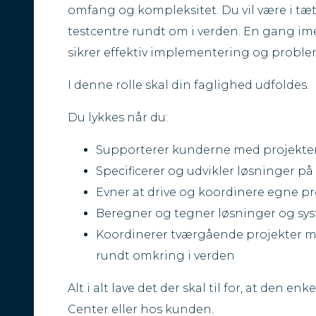
omfang og kompleksitet. Du vil være i t
testcentre rundt om i verden. En gang im
sikrer effektiv implementering og proble
I denne rolle skal din faglighed udfoldes.
Du lykkes når du:
Supporterer kunderne med projekter
Specificerer og udvikler løsninger p
Evner at drive og koordinere egne pr
Beregner og tegner løsninger og sy
Koordinerer tværgående projekter me
rundt omkring i verden
Alt i alt lave det der skal til for, at den 
Center eller hos kunden.