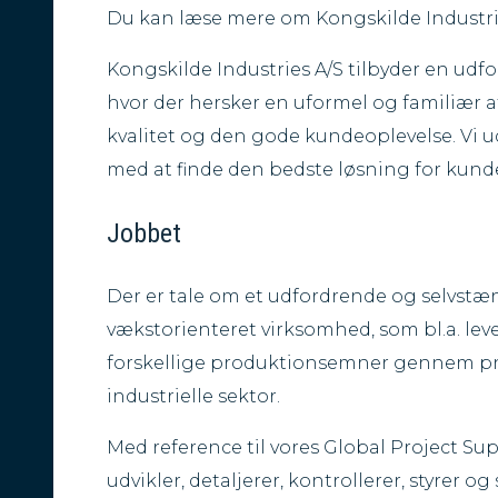
Du kan læse mere om Kongskilde Industri
Kongskilde Industries A/S tilbyder en udf
hvor der hersker en uformel og familiær at
kvalitet og den gode kundeoplevelse. Vi u
med at finde den bedste løsning for kund
Jobbet
Der er tale om et udfordrende og selvstæ
vækstorienteret virksomhed, som bl.a. lev
forskellige produktionsemner gennem pn
industrielle sektor.
Med reference til vores Global Project Su
udvikler, detaljerer, kontrollerer, styrer