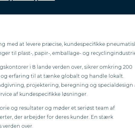
ring med at levere præcise, kundespecifikke pneumatis
r til plast-, papir-, emballage- og recyclingindustri
skontorer i 8 lande verden over, sikrer omkring 200
og erfaring til at tænke globalt og handle lokalt.
dgivning, projektering, beregning og specialdesign 
ervice af kundespecifikke løsninger.
orie og resultater og møder et seriøst team af
ter, der arbejder for deres kunder. En stærk
s verden over.