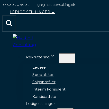
til
+45 30 70 90 32
gh@haldconsulting.dk
indhold
LEDIGE STILLINGER →
Rekruttering
Ledere
Specialister
Salgsprofiler
Interim konsulent
Kandidatliste
Ledige stillinger