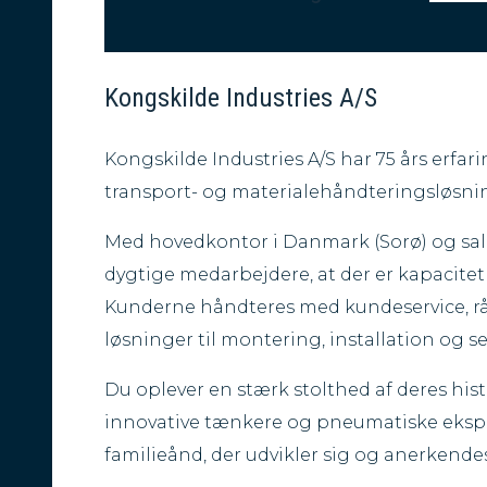
Kongskilde Industries A/S
Kongskilde Industries A/S har 75 års erfa
transport- og materialehåndteringsløsninge
Med hovedkontor i Danmark (Sorø) og salg
dygtige medarbejdere, at der er kapacitet 
Kunderne håndteres med kundeservice, rå
løsninger til montering, installation og s
Du oplever en stærk stolthed af deres hist
innovative tænkere og pneumatiske eksper
familieånd, der udvikler sig og anerkende