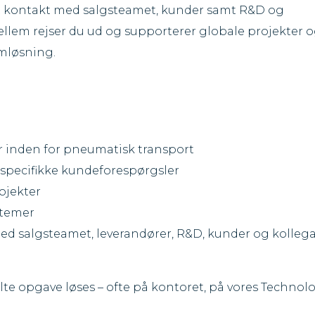
æt kontakt med salgsteamet, kunder samt R&D og
ellem rejser du ud og supporterer globale projekter 
mløsning.
 inden for pneumatisk transport
å specifikke kundeforespørgsler
ojekter
stemer
d salgsteamet, leverandører, R&D, kunder og kolleg
enkelte opgave løses – ofte på kontoret, på vores Technol