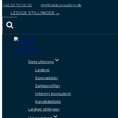
til
+45 30 70 90 32
gh@haldconsulting.dk
indhold
LEDIGE STILLINGER →
Rekruttering
Ledere
Specialister
Salgsprofiler
Interim konsulent
Kandidatliste
Ledige stillinger