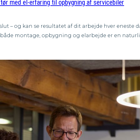
 med el-erfaring til opbygning af servicebiler
l slut – og kan se resultatet af dit arbejde hver eneste 
r både montage, opbygning og elarbejde er en naturlig