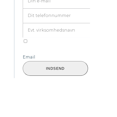
 du
.
il
Jeg accepterer at hjemmesiden opbevare
Privatlivspolitik
Email
Indsend
INDSEND
formular