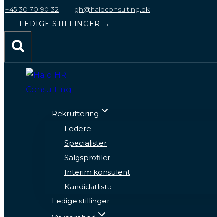
til
+45 30 70 90 32
gh@haldconsulting.dk
indhold
LEDIGE STILLINGER →
Rekruttering
Ledere
Specialister
Salgsprofiler
Interim konsulent
Kandidatliste
Ledige stillinger