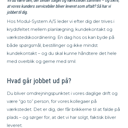
Vil du være den, der binder salget og værkstedet sammen – og sikre,
at vores kunders servicebiler bliver leveret som aftalt? Så har vi
jobbet til dig.
Hos Modul-System A/S leder vi efter dig der trives i
krydsfeltet mellem planlægning, kundekontakt og
værkstedskoordinering. En dag hos os kan byde på
både spørgsmål, bestillinger og ikke mindst
kundekontakt – og du skal kunne håndtere det hele
med overblik og gerne med smil.
Hvad går jobbet ud på?
Du bliver omdrejningspunktet i vores daglige drift og
være “go to” person, for vores kollegaer på
værkstedet. Det er dig, der får brikkerne til at falde på
plads – og sørger for, at det vi har solgt, faktisk bliver
leveret.