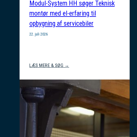
Modul-System HH søger Teknisk
montør med el-erfaring til
opbygning af servicebiler
22. juli 2026
Modul-
LÆS MERE & SØG →
System
HH
søger
Teknisk
montør
med
el-
erfaring