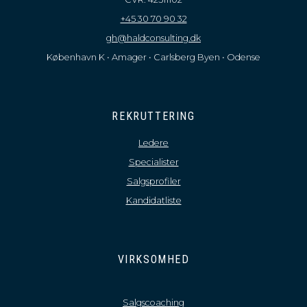
+45 30 70 90 32
gh@haldconsulting.dk
København K • Amager • Carlsberg Byen • Odense
REKRUTTERING
Ledere
Specialister
Salgsprofiler
Kandidatliste
VIRKSOMHED
Salgscoaching