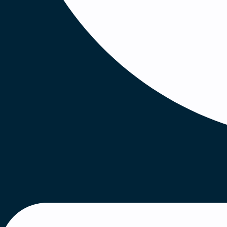
naturligvis en grundig oplæring i vores produkt
del rejseaktivitet i Danmark samt enkelte dage
hos leverandører og lignende.
Medidyne tilbyder dig
Hos Medidyne bliver du en del af en spænden
ansvarlighed går hånd i hånd med missionen o
sundhedspersonale.
Du får et selvstændigt og meningsfuldt job med
mulighed for at udvikle både dine ansvarsområ
samarbejde og god energi. Vi har plads til ambit
faglighed og engagement.
Vi tilbyder: