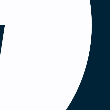
else for
ed at
ves du i
sats.
 Du får