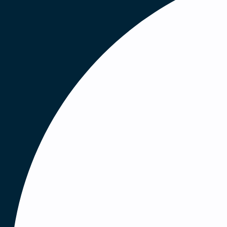
forretningsområdet. Produktporteføljen består
førende leverandører, og du får en vigtig rolle
OBS. Denne stilling er besat.
Find ledig
Dine arbejdsopgaver vil blandt andet væ
Drive salgsindsatsen
Kortlægning af nye salgsmuligheder
Undervise og støtte sundhedspersonale i 
Planlægge og gennemføre afprøvninger 
Opbygge og vedligeholde stærke kundere
Udarbejde tilbud og håndtere udbud