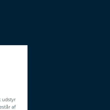
 udstyr
estår af