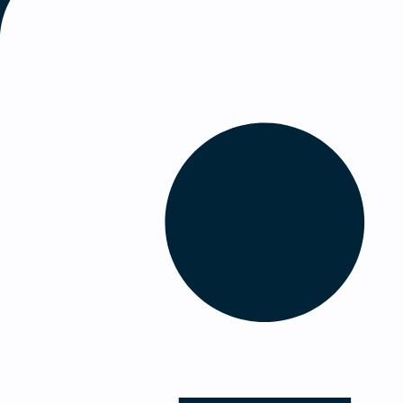
Et spændende og meningsfuldt job
En arbejdsplads med høj faglighed og en
Et job med stor frihed og mulighed for ind
Faglig og personlig udvikling
Attraktiv lønpakke med pensionsordning,
Medidyne har hovedkontor i Nærum tæt på mot
forbindelse til Nørreport St. på 20 minutter.
Er du interesseret?
Hald HR Consulting står for denne rekruttering
3070 9032
eller Ken Ingerslev på
+45 2683 6521
h
Vi indkalder løbende til samtale, og ansætter,
ansøgning via ”søg stillingen” nedenfor hurtig