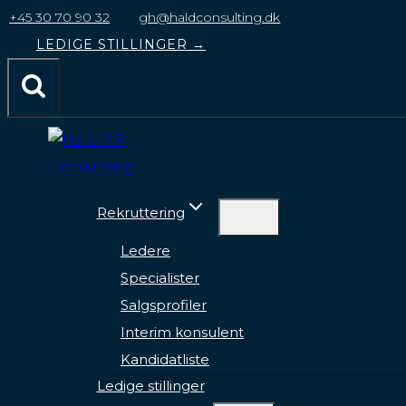
til
+45 30 70 90 32
gh@haldconsulting.dk
indhold
LEDIGE STILLINGER →
Rekruttering
Ledere
Specialister
Salgsprofiler
Interim konsulent
Kandidatliste
Ledige stillinger