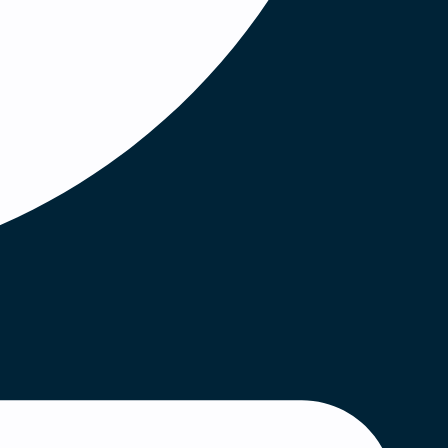
es en
, besøg
e og
er der
stærkt
r med