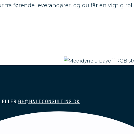
 fra førende leverandører, og du får en vigtig rolle
rdi for både patienter og sundhedspersonale? Har du lyst 
med ansvar og frihed? Og vil du være en del af et engage
2
ELLER
GH@HALDCONSULTING.DK
 du ansvaret for salg og support af medicinsk udstyr t
mrådet i hele landet. Du bliver en del af både vores 
bejder sammen med dine kolleger om at udvikle