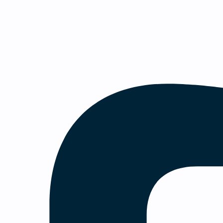
 af en blanding af forbrugsartikler og apparaturer f
 i at skabe værdi for både kunder og patienter.
e stillinger her
re
brugen af udstyr
og undervisning
lationer