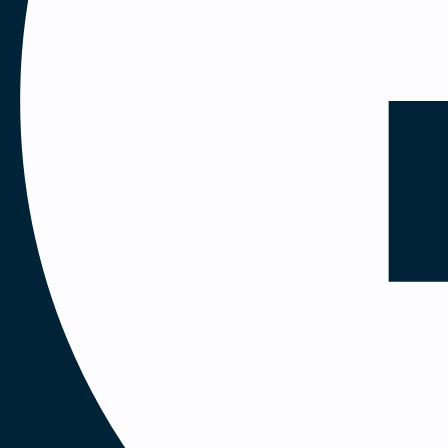
Planlægge og deltage i udstillinger
Bidrage til markedsføringen – fx via socia
Om dig
Der er flere veje ind til jobbet, og du kan f.ek
intensivsygeplejerske. Det vigtigste er, at du ha
arbejdsgange og beslutningsprocesser i hosp
Som person er du initiativrig, positiv og udadve
være ude hos kunderne. Du brænder for at lære
Du arbejder selvstændigt, er struktureret og ha
samarbejde med kolleger og tager ansvar, i en 
Du begår dig fejlfrit på dansk og engelsk i skri