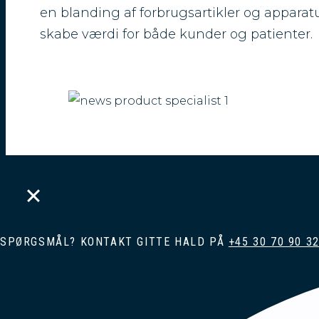
en blanding af forbrugsartikler og apparatur
skabe værdi for både kunder og patienter.
Vil du bruge din kliniske erfaring til at skabe væ
arbejde med salg af medicinsk udstyr i en rolle 
team med et fælles mål om at gøre en forskel?
SPØRGSMÅL? KONTAKT GITTE HALD PÅ
+45 30 70 90 3
Som vores nye Product Specialist i Danmark får
hospitaler med fokus på anæstesi- og intensivo
salgsteam og vores nordiske team, hvor du ar