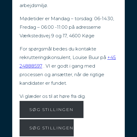
arbejdsmiljø.
Mødetider er Mandag – torsdag: 06-14:30,
Fredag – 06:00 -11:00 på adresserne
Værkstedsvej 9 og 17, 4600 Køge
For spørgsmål bedes du kontakte
rekrutteringskonsulent, Louise Buur på
+45
24888597
. VI er godt i gang med
processen og ansætter, når de rigtige
kandidater er fundet.
Vi glæder os til at høre fra dig.
SØG STILLINGEN
SØG STILLINGEN