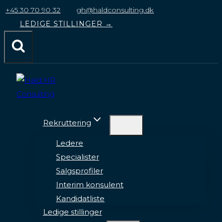
til
+45 30 70 90 32
gh@haldconsulting.dk
indhold
LEDIGE STILLINGER →
Rekruttering
Ledere
Specialister
Salgsprofiler
Interim konsulent
Kandidatliste
Ledige stillinger