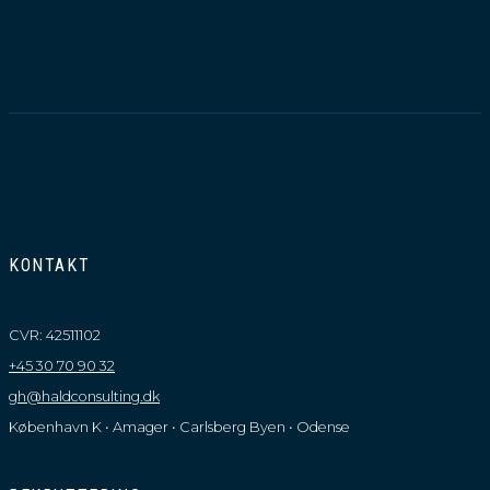
nye
Associeret
Partner?
KONTAKT
CVR: 42511102
+45 30 70 90 32
gh@haldconsulting.dk
København K • Amager • Carlsberg Byen • Odense