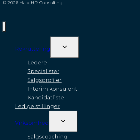
© 2026 Hald HR Consulting
SKIFT
Rekruttering
UNDERMENU
Ledere
Specialister
Salgsprofiler
Interim konsulent
Kandidatliste
Ledige stillinger
SKIFT
Virksomhed
UNDERMENU
Salgscoaching